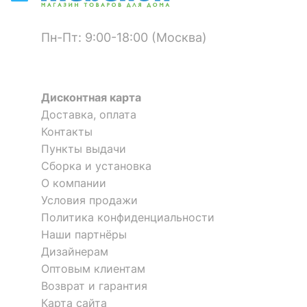
матовый
корпуса
Пн-Пт: 9:00-18:00 (Москва)
КОМПЛЕКТАЦИЯ
Компоненты,
входящие в
3 полки
Дисконтная карта
комплект
Доставка, оплата
Контакты
ОСОБЕННОСТИ ПРИМЕНЕНИЯ
Пункты выдачи
Сборка и установка
Рекомендуемые
Гостиная, Кабинет,
Полка книжная Флэш-1
Полка навесная Лайт-30
О компании
1 отзыв
помещения
Прихожая, Спальня
Условия продажи
Политика конфиденциальности
1 598
2 960
р.
р.
Скрыть
Наши партнёры
Дизайнерам
Оптовым клиентам
Возврат и гарантия
Карта сайта