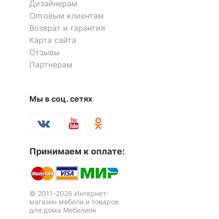
Дизайнерам
Оптовым клиентам
Возврат и гарантия
Карта сайта
Скачать инструкцию
Отзывы
Скрыть
Партнерам
Стеллаж комбинированный
Мы в соц. сетях
Либерти-62
1 отзыв
Стеллаж Эльбрус-5
Стеллаж комбинированный
23 045
р.
7 отзывов
Домино Лайт СТЛ-3В
2 отзыва
Принимаем к оплате:
Скрыть
15 739
10 593
р.
р.
© 2011-2026 Интернет-
магазин мебели и товаров
для дома Мебелион