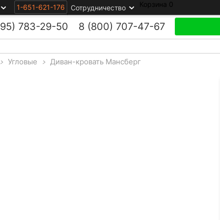
Корзина
0
1-651-621-176
Сотрудничество
495)
783-29-50
8 (800)
707-47-67
>
Угловые
>
Диван-кровать Мансберг