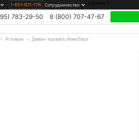
Корзина
0
1-651-621-176
Сотрудничество
495)
783-29-50
8 (800)
707-47-67
>
Угловые
>
Диван-кровать Мансберг