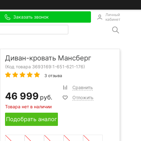
Личный
Заказать звонок
кабинет
Диван-кровать Мансберг
(Код товара 3693169:
1-651-621-176
)
3 отзыва
Сравнить
46 999
руб.
Отложить
Товара нет в наличии
Подобрать аналог