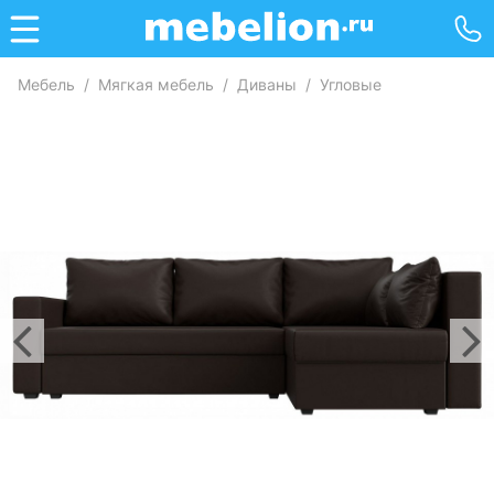
Мебель
/
Мягкая мебель
/
Диваны
/
Угловые