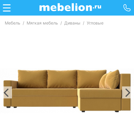
Мебель
/
Мягкая мебель
/
Диваны
/
Угловые