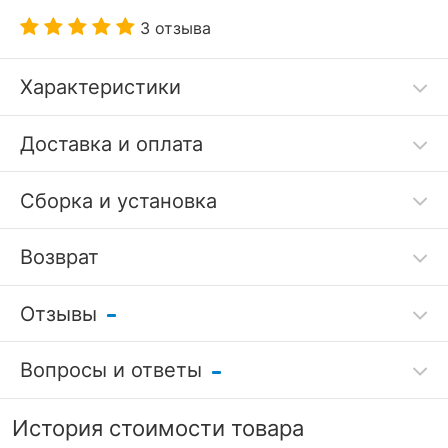
3 отзыва
Характеристики
Код товара
3693163
Доставка и оплата
Артикул
LDV_112530
Сборка и установка
Бренд
Лига диванов (Россия)
Возврат
?
Серия
Мансберг
Гарантия, месяцы
18
Отзывы
Гарантия
/
РАЗМЕРЫ
Вопросы и ответы
качества
Оставить отзыв
Длина спального
Задать вопрос
7 дней
1960
История стоимости товара
места, мм