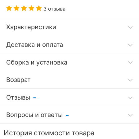
3 отзыва
Характеристики
Код товара
3693164
Доставка и оплата
Артикул
LDV_112531
Сборка и установка
Бренд
Лига диванов (Россия)
Возврат
?
Серия
Мансберг
Гарантия, месяцы
18
Отзывы
Гарантия
/
РАЗМЕРЫ
Вопросы и ответы
качества
Оставить отзыв
Длина спального
Задать вопрос
7 дней
1960
История стоимости товара
места, мм