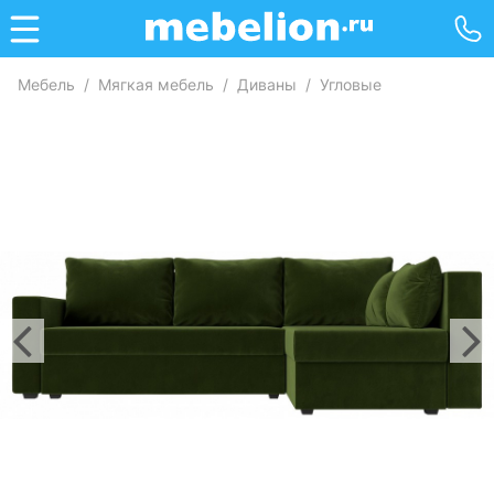
Мебель
/
Мягкая мебель
/
Диваны
/
Угловые