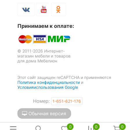
Скрыть
Принимаем к оплате:
Шкаф для белья Бостон-1
Шкаф для обуви 5С
2 отзыва
9 отзывов
© 2011-2026 Интернет-
8 276
13 888
р.
р.
магазин мебели и товаров
для дома Мебелион
Этот сайт защищен reCAPTCHA и применяются
Политика конфиденциальности
и
Условияиспользования Google
Номер:
1-651-621-176
Обычная версия
0
0
0