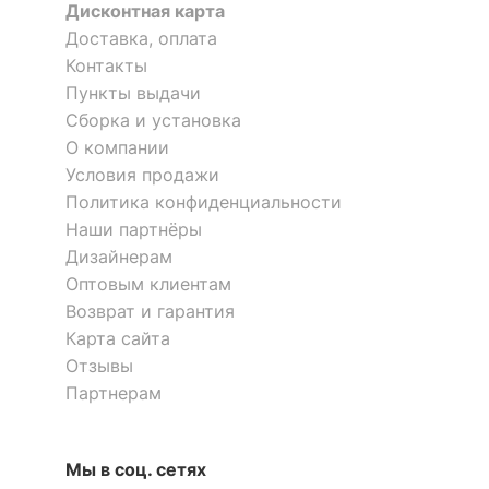
Материал корпуса
ЛДСП Е1
Дисконтная карта
Доставка, оплата
?
Тип поверхности
глянцевый, матовый
Контакты
фасада
Пункты выдачи
?
Тип поверхности
Сборка и установка
матовый
корпуса
О компании
Условия продажи
Оставить коментарий
КОМПЛЕКТАЦИЯ
Шкаф для белья Нордик
Шкаф платяной Домино
Политика конфиденциальности
Нельсон КС-10
0
0
Наши партнёры
2 отзыва
Компоненты,
Дизайнерам
1 дверца, 2 ящика, 4
входящие в
полки
Оптовым клиентам
комплект
7 716
14 220
р.
р.
Возврат и гарантия
Карта сайта
Количество ящиков
2
Отзывы
Партнерам
ОСОБЕННОСТИ ПРИМЕНЕНИЯ
Рекомендуемые
Гостиная, Кабинет,
Мы в соц. сетях
помещения
Прихожая, Спальня