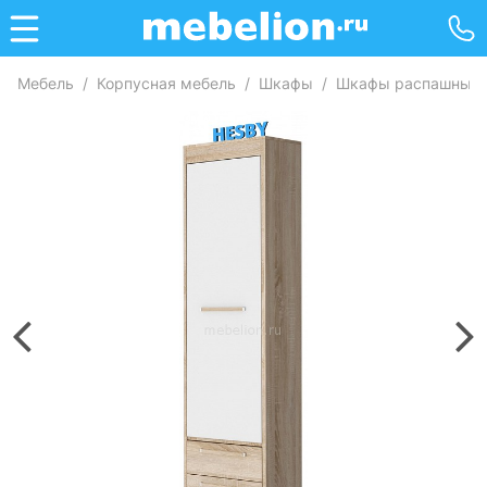
Мебель
/
Корпусная мебель
/
Шкафы
/
Шкафы распашные