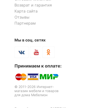
Количество ящиков
3
Возврат и гарантия
Карта сайта
ОСОБЕННОСТИ ПРИМЕНЕНИЯ
Отзывы
Партнерам
Рекомендуемые
Гостиная, Кабинет,
помещения
Прихожая, Спальня
Мы в соц. сетях
Шкаф для белья Бостон-1
Шкаф платяной Форсаж
2 отзыва
5 отзывов
Скрыть
8 276
11 390
р.
р.
Принимаем к оплате:
© 2011-2026 Интернет-
магазин мебели и товаров
для дома Мебелион