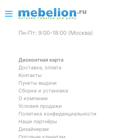
?
Цвет фасада
дуб молочный
-10 %
?
Цвет корпуса
дуб молочный
?
Материал фасада
ЛДСП Е1
Пн-Пт: 9:00-18:00 (Москва)
?
Материал корпуса
ЛДСП Е1
?
Тип поверхности
Дисконтная карта
матовый
фасада
Доставка, оплата
Контакты
?
Тип поверхности
Шкаф для белья Мика
Шкаф для белья Oskar 1DG
матовый
Пункты выдачи
2 отзыва
корпуса
Сборка и установка
19 221
р.
О компании
8 140
17 299
р.
р.
КОМПЛЕКТАЦИЯ
Условия продажи
Политика конфиденциальности
Компоненты,
1 дверца, 4 полки,
Наши партнёры
входящие в
3 ящика
комплект
Дизайнерам
Оптовым клиентам