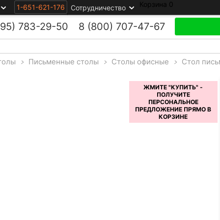
Корзина
0
1-651-621-176
Сотрудничество
495)
783-29-50
8 (800)
707-47-67
толы
>
Письменные столы
>
Столы офисные
>
Стол пись