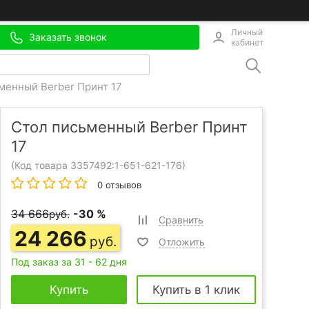
Личный
Заказать звонок
кабинет
менный Berber Принт 17
Стол письменный Berber Принт
17
(Код товара 3357492:
1-651-621-176
)
0 отзывов
34 666
-30 %
руб.
Сравнить
24 266
руб.
Отложить
Под заказ за 31 - 62 дня
Купить
Купить в 1 клик