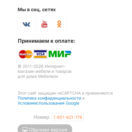
12 321
43 924
р.
р.
Рекомендуемые
Гостиная, Кабинет,
Мы в соц. сетях
Тумба комбинированная
Тумбочка Berber Принт 17
помещения
Прихожая, Спальня
Berber Принт 17
-30
74 836
р.
16 181
р.
%
52 385
11 327
Скрыть
р.
р.
Принимаем к оплате:
-30
-30
%
%
© 2011-2026 Интернет-
магазин мебели и товаров
для дома Мебелион
Тумба Berber Принт 17
Этот сайт защищен reCAPTCHA и применяются
49 596
р.
Политика конфиденциальности
и
34 717
р.
Условияиспользования Google
Тумба Berber Принт 13
Комод Berber Принт 31
Номер:
1-651-621-176
3 отзыва
Скрыть
64 706
р.
42 341
р.
Обычная версия