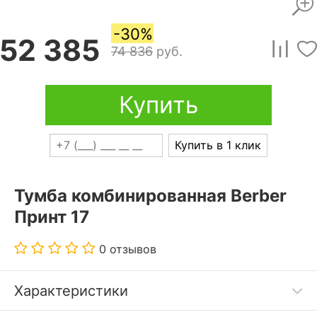
-30%
52 385
74 836
руб.
Купить
Купить в 1 клик
Тумба комбинированная Berber
Принт 17
0 отзывов
Характеристики