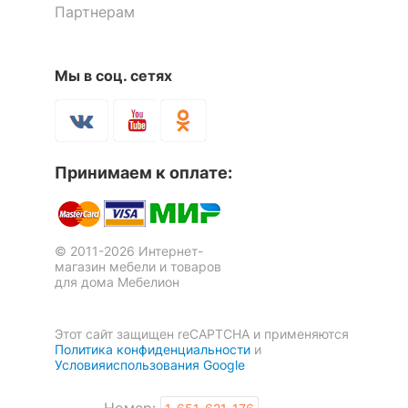
ОСОБЕННОСТИ ПРИМЕНЕНИЯ
Партнерам
17 601
р.
62 749
р.
12 321
43 924
р.
р.
Рекомендуемые
Гостиная, Кабинет,
помещения
Прихожая, Спальня
Мы в соц. сетях
-30
%
Скрыть
Принимаем к оплате:
© 2011-2026 Интернет-
магазин мебели и товаров
для дома Мебелион
Тумба Berber Принт 17
49 596
р.
Этот сайт защищен reCAPTCHA и применяются
34 717
р.
Политика конфиденциальности
и
Условияиспользования Google
Скрыть