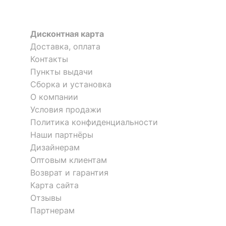
?
Тип поверхности
матовый
корпуса
Дисконтная карта
Доставка, оплата
Зеркало настенное Jagger
КОМПЛЕКТАЦИЯ
Контакты
Пункты выдачи
4 999
р.
Компоненты,
штанга для вешалок,
Сборка и установка
входящие в
2 дверцы, 2 ящика,
Шкаф платяной Индиана
Шкаф платяной Oskar 2D
О компании
комплект
3 полки
JSZF 3d2s
Условия продажи
2 отзыва
Скрыть
Политика конфиденциальности
Количество ящиков
2
46 965
р.
33 845
р.
39 920
30 799
Наши партнёры
р.
р.
Дизайнерам
ОСОБЕННОСТИ ПРИМЕНЕНИЯ
Оптовым клиентам
Возврат и гарантия
Рекомендуемые
Гостиная, Кабинет,
Карта сайта
помещения
Прихожая, Спальня
Отзывы
Масса нетто, кг
82.512
Партнерам