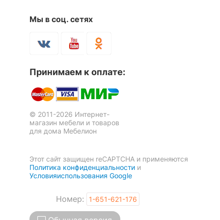
Скрыть
Мы в соц. сетях
Шкаф платяной Лючия 33.18
Шкаф-витрина Jagger
1V1D1SN
Принимаем к оплате:
17 901
18 799
р.
р.
© 2011-2026 Интернет-
магазин мебели и товаров
для дома Мебелион
Этот сайт защищен reCAPTCHA и применяются
Политика конфиденциальности
и
Условияиспользования Google
Номер:
1-651-621-176
Обычная версия