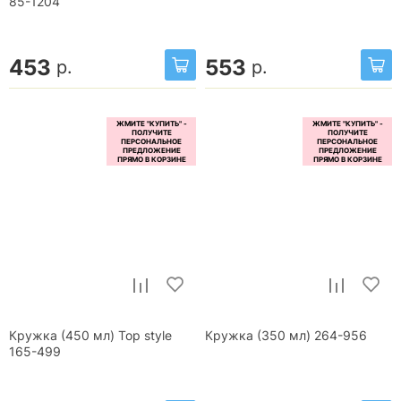
85-1204
453
553
р.
р.
Кружка (450 мл) Top style
Кружка (350 мл) 264-956
165-499