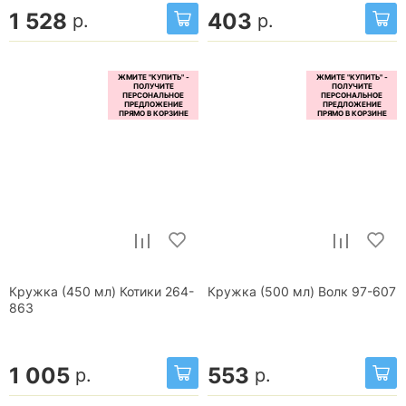
1 528
403
р.
р.
Кружка (450 мл) Котики 264-
Кружка (500 мл) Волк 97-607
863
1 005
553
р.
р.