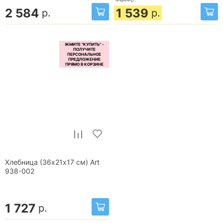
2 584
1 539
р.
р.
Хлебница (36х21х17 см) Art
938-002
1 727
р.