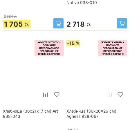
Native 938-010
2 584
р.
1 705
2 718
р.
р.
-15 %
Хлебница (36х21х17 см) Art
Хлебница (36x20x26 см)
938-043
Agness 938-067
1 811
р.