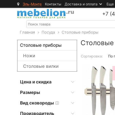
Эль-Монте
Контакты
Доставка и оплата
Еще
+7 (
Главная
>
Посуда
>
Столовые приборы
Столовые
Столовые приборы
Ножи
Сортировка:
По 
Столовые вилки
Цена и скидка
Размеры
Вид сковороды
?
Производитель