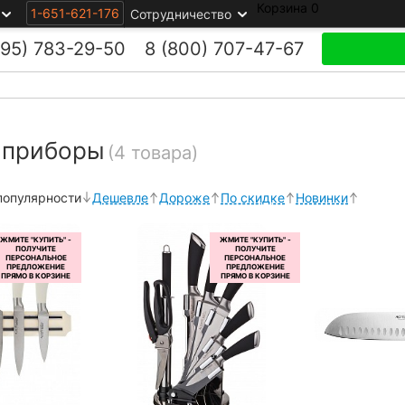
Корзина
0
1-651-621-176
Сотрудничество
495)
783-29-50
8 (800)
707-47-67
 приборы
(4 товара)
популярности
Дешевле
Дороже
По скидке
Новинки