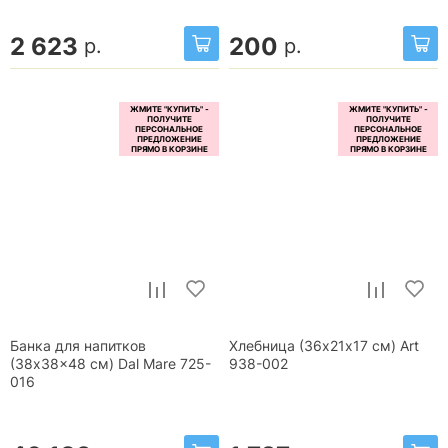
2 623
200
р.
р.
Банка для напитков
Хлебница (36х21х17 см) Art
(38x38x48 см) Dal Mare 725-
938-002
016