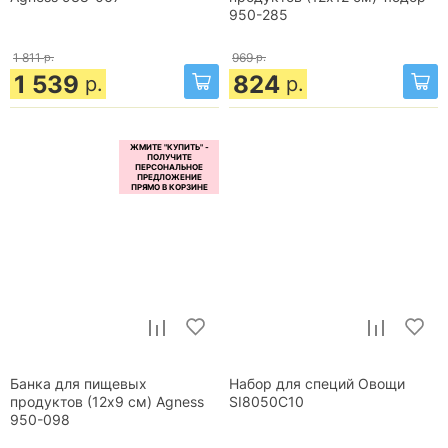
950-285
1 811
р.
969
р.
1 539
824
р.
р.
Банка для пищевых
Набор для специй Овощи
продуктов (12x9 см) Agness
SI8050C10
950-098