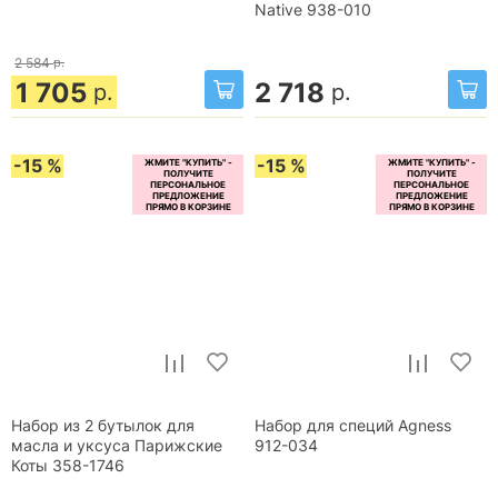
Native 938-010
2 584
р.
1 705
2 718
р.
р.
-15 %
-15 %
Набор из 2 бутылок для
Набор для специй Agness
масла и уксуса Парижские
912-034
Коты 358-1746