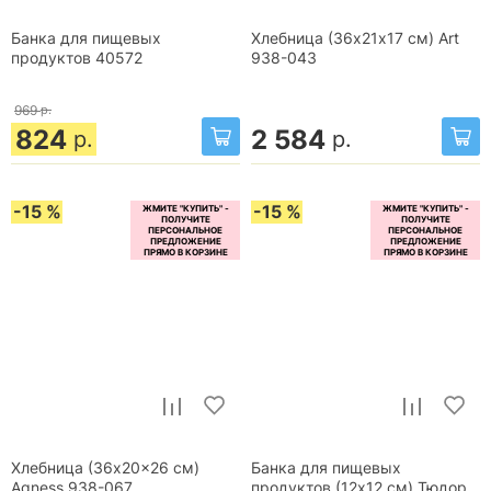
Банка для пищевых
Хлебница (36х21х17 см) Art
продуктов 40572
938-043
969
р.
824
2 584
р.
р.
-15 %
-15 %
Хлебница (36x20x26 см)
Банка для пищевых
Agness 938-067
продуктов (12x12 см) Тюдор