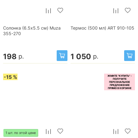
Солонка (6.5х5.5 см) Muza
Термос (500 мл) ART 910-105
355-270
198
1 050
р.
р.
-15 %
1 шт. по этой цене