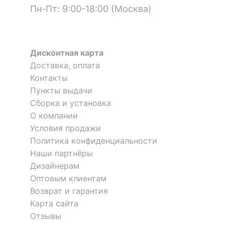
Пн-Пт: 9:00-18:00 (Москва)
?
Тип поверхности
матовый
корпуса
ОСОБЕННОСТИ ПРИМЕНЕНИЯ
Дисконтная карта
Доставка, оплата
Рекомендуемые
Зеркало настенное ШП-01.4
Зеркало настенное ШП-01.4
Контакты
Прихожая
помещения
Пункты выдачи
4 224
4 224
р.
р.
Сборка и установка
Форма
прямоугольная
О компании
Зеркало настенное Монблан
Зеркало настенное ШП-01.4
Условия продажи
МБ-40
Скрыть
Политика конфиденциальности
3 отзыва
Наши партнёры
Дизайнерам
13 025
4 224
р.
р.
Оптовым клиентам
Возврат и гарантия
-15 %
Карта сайта
Отзывы