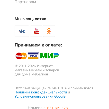
Партнерам
Зеркало настенное ШП-01.4
Зеркало настенное ШП-01.4
Мы в соц. сетях
4 285
4 285
р.
р.
Зеркало настенное Magellan
Зеркало настенное Индиана
Принимаем к оплате:
40
JLUS 50
2 отзыва
3 906
р.
4 499
3 320
р.
р.
© 2011-2026 Интернет-
магазин мебели и товаров
для дома Мебелион
Этот сайт защищен reCAPTCHA и применяются
Политика конфиденциальности
и
Зеркало настенное ШП-01.4
Условияиспользования Google
4 285
р.
Номер:
1-651-621-176