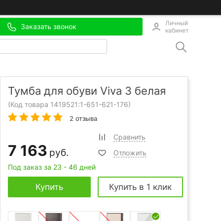
Личный
Заказать звонок
кабинет
Тумба для обуви Viva 3 белая
(Код товара 1419521:
1-651-621-176
)
2 отзыва
Сравнить
7 163
руб.
Отложить
Под заказ за 23 - 46 дней
Купить
Купить в 1 клик