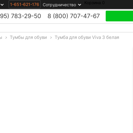
Корзина
0
1-651-621-176
Сотрудничество
495)
783-29-50
8 (800)
707-47-67
ы
>
Тумбы для обуви
>
Тумба для обуви Viva 3 белая