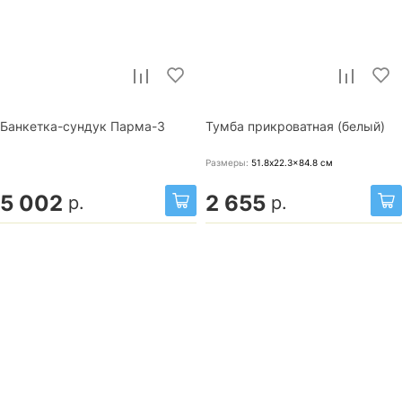
Банкетка-сундук Парма-3
Тумба прикроватная (белый)
Размеры:
51.8x22.3x84.8
см
5 002
2 655
р.
р.