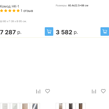
Размеры:
60.4x22.5x88
см
Комод НК-1
1 отзыв
Ш:80 x Г:39 x В:95
см.
7 287
3 582
р.
р.