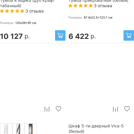
Тумба 4 ящика (дуб крафт
Тумба прикроватная (белый)
3 отзыва
табачный)
3 отзыва
Размеры:
87.4x22.5x123.7
см
Размеры:
120x39x95
см
10 127
6 422
р.
р.
Шкаф 5-ти дверный Viva-5
(белый)