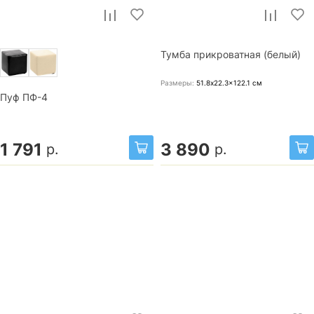
Тумба прикроватная (белый)
Размеры:
51.8x22.3x122.1
см
Пуф ПФ-4
1 791
3 890
р.
р.