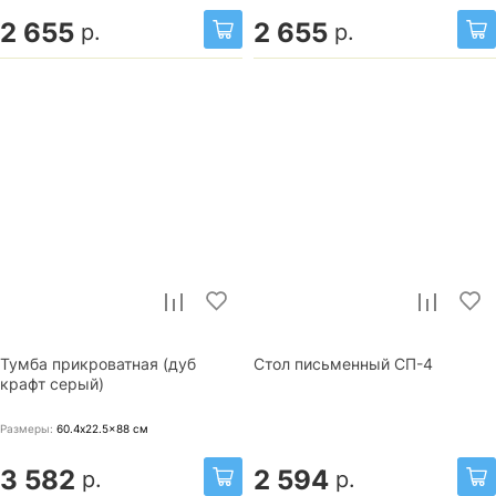
2 655
2 655
р.
р.
Тумба прикроватная (дуб
Стол письменный СП-4
крафт серый)
Размеры:
60.4x22.5x88
см
3 582
2 594
р.
р.