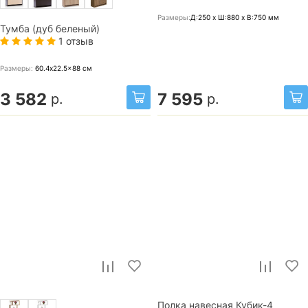
Размеры:
Д:250 x Ш:880 x В:750
мм
Тумба (дуб беленый)
1 отзыв
Размеры:
60.4x22.5x88
см
3 582
7 595
р.
р.
Полка навесная Кубик-4