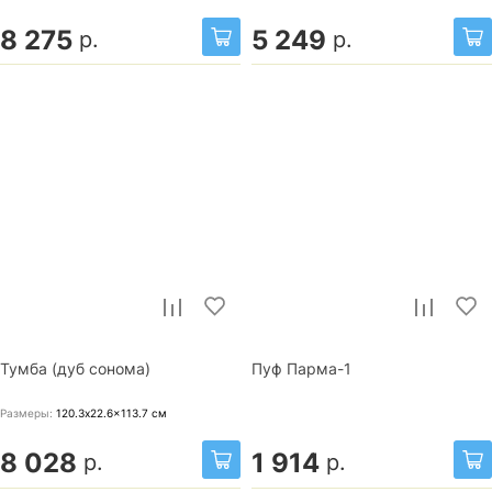
8 275
5 249
р.
р.
Тумба (дуб сонома)
Пуф Парма-1
Размеры:
120.3x22.6x113.7
см
8 028
1 914
р.
р.