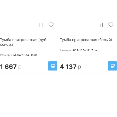
Тумба прикроватная (дуб
Тумба прикроватная (белый)
сонома)
Размеры:
60.1x16.5x121.7
см
Размеры:
51.8x22.3x40.9
см
1 667
4 137
р.
р.