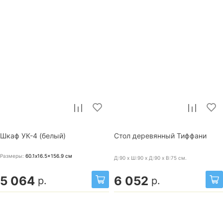
Шкаф УК-4 (белый)
Стол деревянный Тиффани
Размеры:
60.1x16.5x156.9
см
Д:90 x Ш:90 x Д:90 x В:75
см.
5 064
6 052
р.
р.