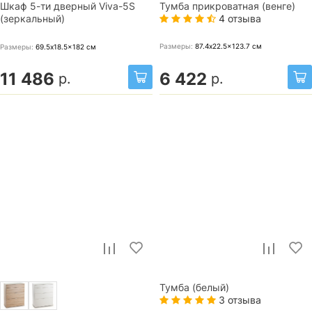
Шкаф 5-ти дверный Viva-5S
Тумба прикроватная (венге)
4 отзыва
(зеркальный)
Размеры:
87.4x22.5x123.7
см
Размеры:
69.5x18.5x182
см
11 486
6 422
р.
р.
Тумба (белый)
3 отзыва