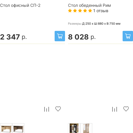
Стол офисный СП-2
Стол обеденный Рим
1 отзыв
Размеры:
Д:250 x Ш:880 x В:750
мм
2 347
8 028
р.
р.