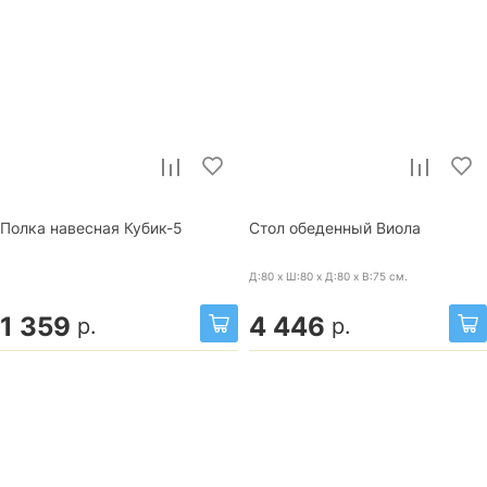
Полка навесная Кубик-5
Стол обеденный Виола
Д:80 x Ш:80 x Д:80 x В:75
см.
1 359
4 446
р.
р.