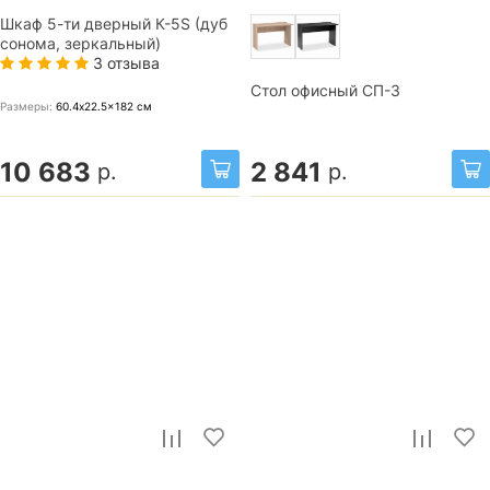
Шкаф 5-ти дверный К-5S (дуб
сонома, зеркальный)
3 отзыва
Стол офисный СП-3
Размеры:
60.4x22.5x182
см
10 683
2 841
р.
р.