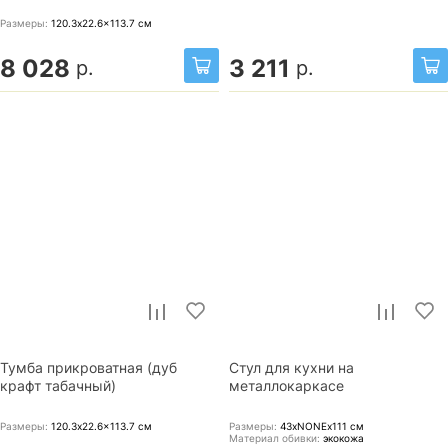
Размеры:
120.3x22.6x113.7
см
8 028
3 211
р.
р.
Тумба прикроватная (дуб
Стул для кухни на
крафт табачный)
металлокаркасе
Размеры:
120.3x22.6x113.7
см
Размеры:
43xNONEx111
см
Материал обивки:
экокожа