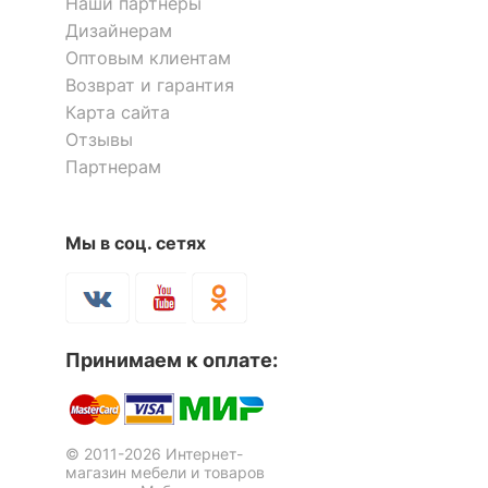
Наши партнёры
Дизайнерам
ОСОБЕННОСТИ ПРИМЕНЕНИЯ
Оптовым клиентам
Возврат и гарантия
Рекомендуемые
Карта сайта
Прихожая
помещения
Отзывы
Партнерам
Тумба для обуви Люкс 3
Тумба для обуви Люкс 3
Скрыть
1 отзыв
1 отзыв
Мы в соц. сетях
17 092
17 092
р.
р.
Шкаф для обуви К-5S
Шкаф для обуви Люкс 5
1 отзыв
2 отзыва
Принимаем к оплате:
10 683
24 996
р.
р.
© 2011-2026 Интернет-
магазин мебели и товаров