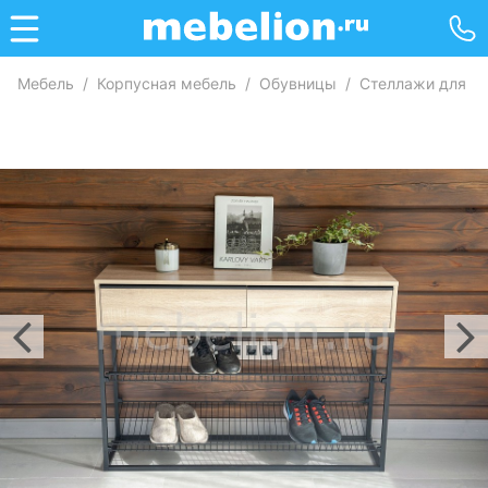
Мебель
/
Корпусная мебель
/
Обувницы
/
Стеллажи для о