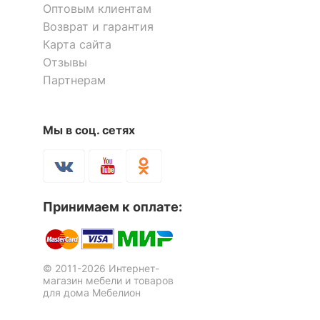
Достоинства:
качество
Оптовым клиентам
Коментарий:
Быстро удобно заказали. Стулья
Возврат и гарантия
долго подбирала, менеджер посоветовала,
Карта сайта
оказалось то, что нужно. Приятно работать с
Отзывы
персоналом.
Партнерам
Стул С-7
Стул Бонита
1 отзыв
Мы в соц. сетях
7 071
11 850
р.
р.
Принимаем к оплате:
Оставить коментарий
Посмотреть комментарии
(1)
© 2011-2026 Интернет-
0
0
магазин мебели и товаров
для дома Мебелион
22.04.2020 23:17:13