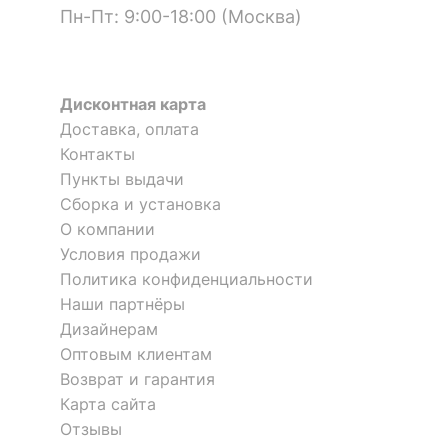
?
Материал корпуса
МДФ
Пн-Пт: 9:00-18:00 (Москва)
?
Тип поверхности
глянцевый, матовый
столешницы
Дисконтная карта
?
Тип поверхности
глянцевый, матовый
Доставка, оплата
корпуса
Контакты
Пункты выдачи
КОМПЛЕКТАЦИЯ
Сборка и установка
Стол журнальный СЖ-2
Стол журнальный Ассоль
О компании
Компоненты,
5 отзывов
АС-17
Условия продажи
входящие в
1 полка
Политика конфиденциальности
комплект
5 839
18 548
р.
р.
Наши партнёры
Дизайнерам
ОСОБЕННОСТИ ПРИМЕНЕНИЯ
Оптовым клиентам
Возврат и гарантия
Рекомендуемые
Гостиная, Кабинет, Офис
помещения
Карта сайта
Отзывы
Масса нетто, кг
15