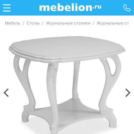
Мебель
/
Столы
/
Журнальные столики
/
Журнальные стол