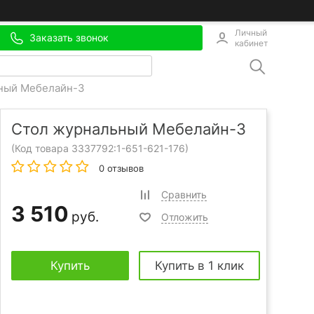
Личный
Заказать звонок
кабинет
ный Мебелайн-3
Стол журнальный Мебелайн-3
(Код товара 3337792:
1-651-621-176
)
0 отзывов
Сравнить
3 510
руб.
Отложить
Купить
Купить в 1 клик