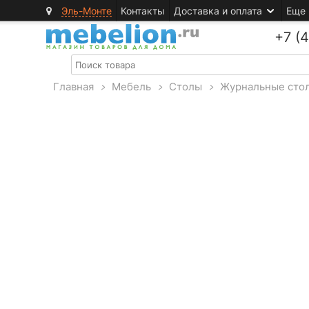
Эль-Монте
Контакты
Доставка и оплата
Еще
+7 (
Главная
>
Мебель
>
Столы
>
Журнальные сто