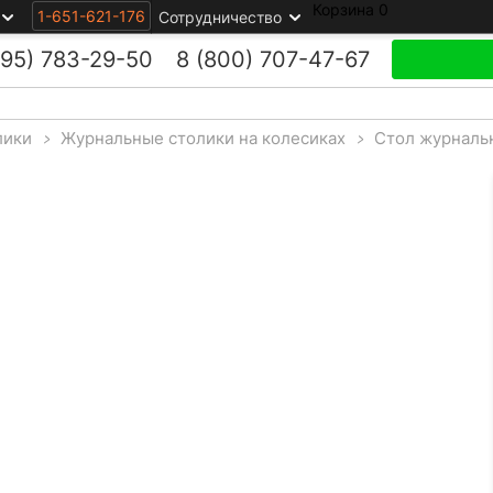
Корзина
0
1-651-621-176
Сотрудничество
495)
783-29-50
8 (800)
707-47-67
лики
>
Журнальные столики на колесиках
>
Стол журналь