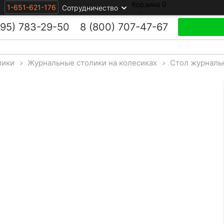
Корзина
0
1-651-621-176
Сотрудничество
495)
783-29-50
8 (800)
707-47-67
лики
>
Журнальные столики на колесиках
>
Стол журналь