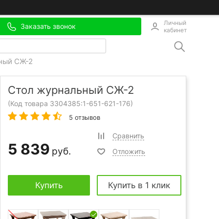
Личный
Заказать звонок
кабинет
ный СЖ-2
Стол журнальный СЖ-2
(Код товара 3304385:
1-651-621-176
)
5 отзывов
Сравнить
5 839
руб.
Отложить
Купить
Купить в 1 клик