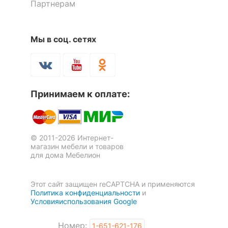
Партнерам
Количество ящиков
2
Набор для детской Остин-1Я
Мы в соц. сетях
ОСОБЕННОСТИ ПРИМЕНЕНИЯ
15 913
р.
Рекомендуемые
Кабинет, Офис
помещения
Скрыть
Стол письменный Остин-9Я
Стол письменный Имидж-51
Принимаем к оплате:
Масса брутто, кг
37
1 отзыв
13 263
11 865
р.
р.
Скрыть
© 2011-2026 Интернет-
магазин мебели и товаров
для дома Мебелион
Этот сайт защищен reCAPTCHA и применяются
Политика конфиденциальности
и
Условияиспользования Google
Номер:
1-651-621-176