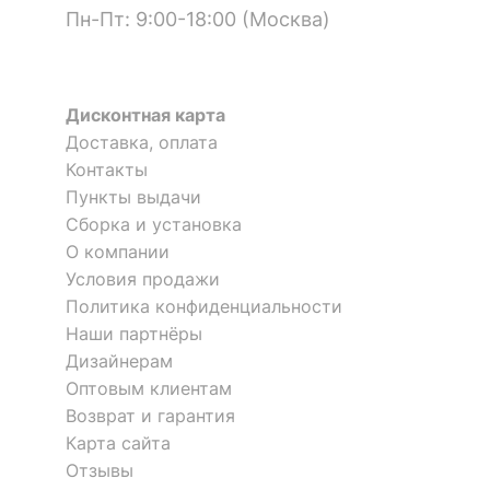
Материал
ЛДСП Е1
Пн-Пт: 9:00-18:00 (Москва)
столешницы
?
Материал фасада
ЛДСП Е1
Дисконтная карта
?
Материал корпуса
ЛДСП Е1
Доставка, оплата
?
Тип поверхности
Стол письменный Остин-1Я
Стол письменный Остин-1Я
Контакты
матовый
столешницы
Пункты выдачи
9 941
9 941
р.
р.
Сборка и установка
?
Тип поверхности
матовый
О компании
фасада
Условия продажи
Стол письменный Остин-3Я
Стол письменный Имидж-68
?
Тип поверхности
Политика конфиденциальности
5 отзывов
1 отзыв
матовый
корпуса
Наши партнёры
Дизайнерам
11 744
9 932
р.
р.
КОМПЛЕКТАЦИЯ
Оптовым клиентам
Возврат и гарантия
Компоненты,
1 дверца;
Карта сайта
входящие в
2 полки
Отзывы
комплект
2 ящика