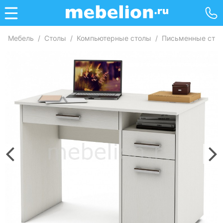
Мебель
/
Столы
/
Компьютерные столы
/
Письменные сто