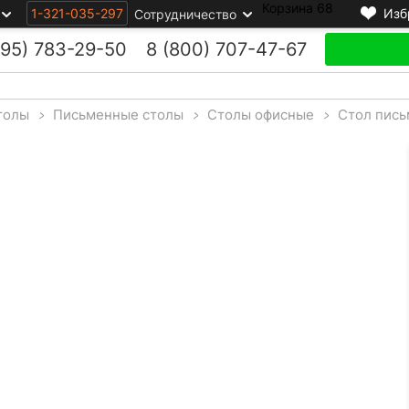
Корзина
68
1-321-035-297
Изб
Сотрудничество
495)
783-29-50
8 (800)
707-47-67
толы
>
Письменные столы
>
Столы офисные
>
Стол пис