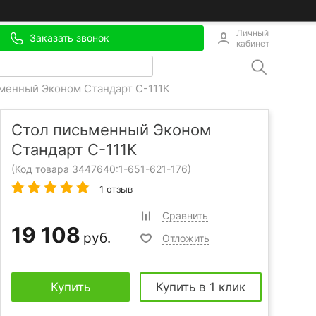
Личный
Заказать звонок
кабинет
менный Эконом Стандарт С-111К
Стол письменный Эконом
Стандарт С-111К
(Код товара 3447640:
1-651-621-176
)
1 отзыв
Сравнить
19 108
руб.
Отложить
Купить
Купить в 1 клик