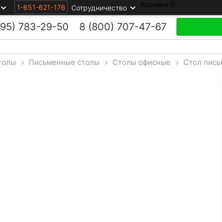
Корзина
0
1-651-621-176
Сотрудничество
495)
783-29-50
8 (800)
707-47-67
толы
>
Письменные столы
>
Столы офисные
>
Стол пись