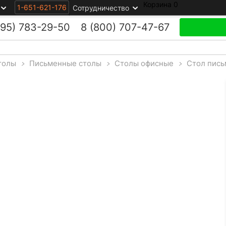
Корзина
0
1-651-621-176
Сотрудничество
495)
783-29-50
8 (800)
707-47-67
толы
>
Письменные столы
>
Столы офисные
>
Стол пис