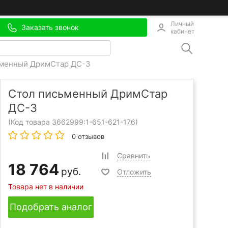
Личный
Заказать звонок
кабинет
ьменный ДримСтар ДС-3
Стол письменный ДримСтар
ДС-3
(Код товара 3662999:
1-651-621-176
)
0 отзывов
Сравнить
18 764
руб.
Отложить
Товара нет в наличии
Подобрать аналог