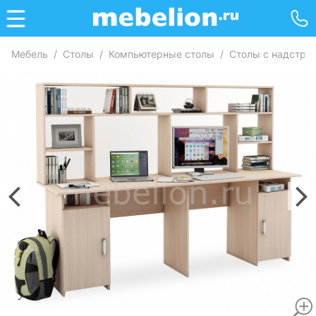
Мебель
/
Столы
/
Компьютерные столы
/
Столы с надстро