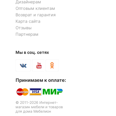
Дизайнерам
входящие в
2 тумбочки: 2 дверцы, 2
комплект
полки
Оптовым клиентам
Возврат и гарантия
Карта сайта
ОСОБЕННОСТИ ПРИМЕНЕНИЯ
Отзывы
Партнерам
Рекомендуемые
Кабинет, Офис
помещения
Масса брутто, кг
70
Мы в соц. сетях
Скрыть
Принимаем к оплате:
© 2011-2026 Интернет-
магазин мебели и товаров
для дома Мебелион