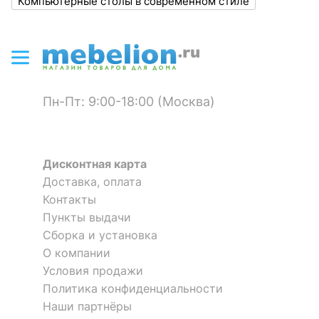
Скрыть
Компьютерные столы в современном стиле
Скрыть
Материал
ЛДСП Е1
столешницы
?
Материал фасада
ЛДСП Е1
Пн-Пт: 9:00-18:00 (Москва)
?
Материал корпуса
ЛДСП Е1
?
Тип поверхности
матовый
столешницы
Дисконтная карта
?
Тип поверхности
Доставка, оплата
матовый
фасада
Контакты
Пункты выдачи
?
Тип поверхности
матовый
Сборка и установка
корпуса
О компании
Условия продажи
КОМПЛЕКТАЦИЯ
Политика конфиденциальности
Наши партнёры
Компоненты,
надстройка: 3 полки,