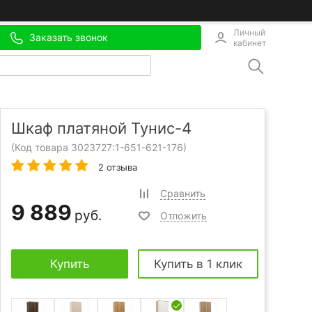
Личный
Заказать звонок
кабинет
Шкаф платяной Тунис-4
(Код товара 3023727:
1-651-621-176
)
2 отзыва
Сравнить
9 889
руб.
Отложить
Купить
Купить в 1 клик