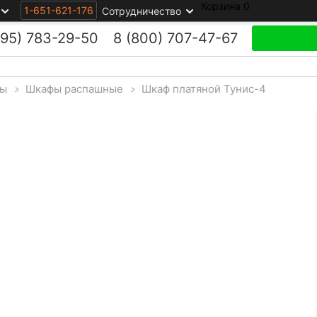
Корзина
0
1-651-621-176
Сотрудничество
495)
783-29-50
8 (800)
707-47-67
ы
>
Шкафы распашные
>
Шкаф платяной Тунис-4