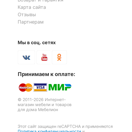
040.45
040.47
Карта сайта
Отзывы
9 999
5 599
р.
р.
Партнерам
Комод Оливия НМ 040.38
Шкаф платяной Оливия НМ
011.84
Мы в соц. сетях
10 999
58 399
р.
р.
Принимаем к оплате:
© 2011-2026 Интернет-
Зеркало настенное Оливия
магазин мебели и товаров
НМ 040.49
для дома Мебелион
1 отзыв
Этот сайт защищен reCAPTCHA и применяются
5 799
р.
Политика конфиденциальности
и