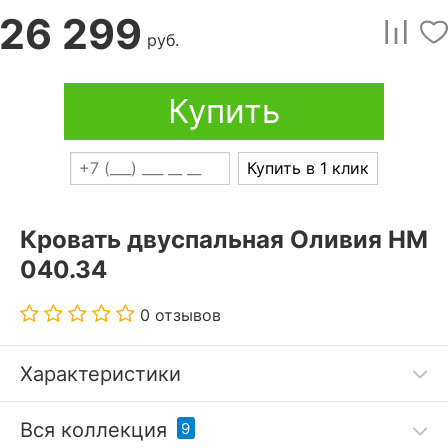
26 299
руб.
Купить
Купить в 1 клик
Кровать двуспальная Оливия НМ
040.34
0 отзывов
Характеристики
Кровать двуспальная Оливия НМ 040.34
–
Вся коллекция
9
прекрасное решение для интерьера вашей