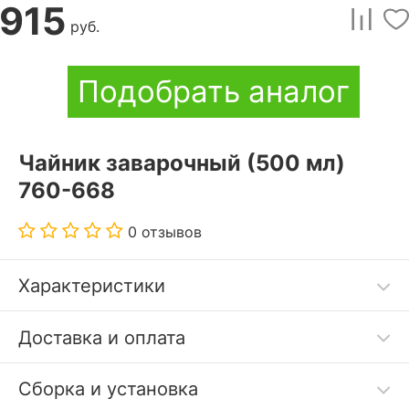
915
руб.
Подобрать аналог
Чайник заварочный (500 мл)
760-668
0 отзывов
Характеристики
Код
Доставка и оплата
3297210
товара
Сборка и установка
Артикул
art_760-668