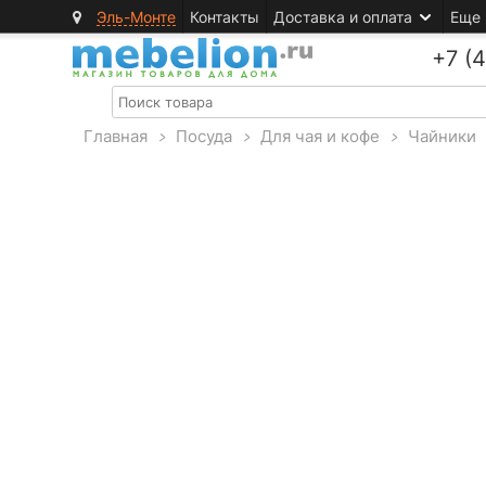
Эль-Монте
Контакты
Доставка и оплата
Еще
+7 (
Главная
>
Посуда
>
Для чая и кофе
>
Чайники