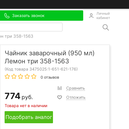
Личный
Заказать звонок
кабинет
он три 358-1563
Чайник заварочный (950 мл)
Лемон три 358-1563
(Код товара 3475025:
1-651-621-176
)
0 отзывов
Сравнить
774
руб.
Отложить
Товара нет в наличии
Подобрать аналог