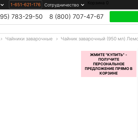
Корзина
0
1-651-621-176
Сотрудничество
495)
783-29-50
8 (800)
707-47-67
>
Чайники заварочные
>
Чайник заварочный (950 мл) Лем