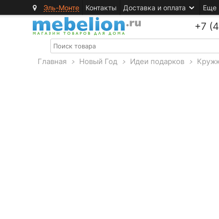
Эль-Монте
Контакты
Доставка и оплата
Еще
+7 (
Главная
>
Новый Год
>
Идеи подарков
>
Кружк