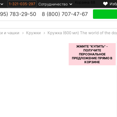
Корзина
68
1-321-035-297
Изб
Сотрудничество
495)
783-29-50
8 (800)
707-47-67
и и чашки
>
Кружки
>
Кружка (600 мл) The world of the d