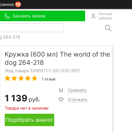
10
ранное
Личный
Заказать звонок
кабинет
og 264-218
Кружка (600 мл) The world of the
dog 264-218
(Код товара 3300511:
1-321-035-297
)
1 отзыв
Сравнить
1 139
руб.
Отложить
Товара нет в наличии
Подобрать аналог