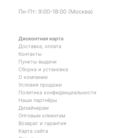
Материал корпуса
массив сосны
Пн-Пт: 9:00-18:00 (Москва)
?
Тип поверхности
матовый, прозрачный
фасада
?
Тумба под ТВ Калипсо
Тип поверхности
матовый
Дисконтная карта
корпуса
Доставка, оплата
19 993
р.
Контакты
КОМПЛЕКТАЦИЯ
Пункты выдачи
Скрыть
Сборка и установка
Компоненты,
О компании
входящие в
3 полки, 4 дверцы
комплект
Условия продажи
Политика конфиденциальности
Наши партнёры
ОСОБЕННОСТИ ПРИМЕНЕНИЯ
Дизайнерам
Рекомендуемые
Дача, Гостиная,
Оптовым клиентам
помещения
Кабинет, Прихожая,
Возврат и гарантия
Спальня
Карта сайта