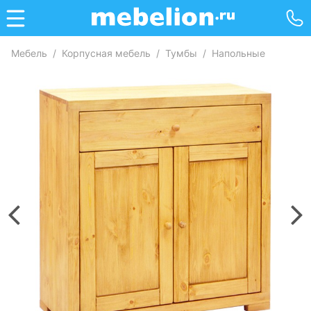
Мебель
/
Корпусная мебель
/
Тумбы
/
Напольные