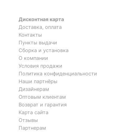
?
Тип поверхности
матовый
фасада
Дисконтная карта
?
Тип поверхности
Доставка, оплата
матовый
корпуса
Тумба под ТВ Калипсо
Контакты
Пункты выдачи
19 993
КОМПЛЕКТАЦИЯ
р.
Сборка и установка
О компании
Компоненты,
1 полка,
Условия продажи
входящие в
1 ящик,
Скрыть
Политика конфиденциальности
комплект
2 дверцы
Наши партнёры
Количество ящиков
1
Дизайнерам
Оптовым клиентам
Возврат и гарантия
ОСОБЕННОСТИ ПРИМЕНЕНИЯ
Карта сайта
Отзывы
Рекомендуемые
Дача, Гостиная,
помещения
Кабинет, Прихожая,
Партнерам
Спальня