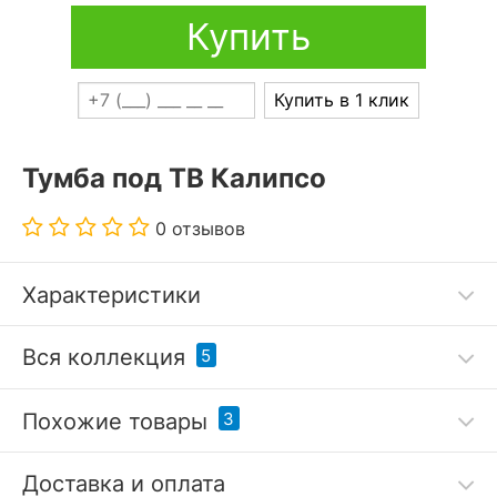
Купить
Купить в 1 клик
Тумба под ТВ Калипсо
0 отзывов
Характеристики
Дополнительные параметры:
Вся коллекция
5
выдвижные ящики на телескопических
направляющих;
Похожие товары
3
высота ниши: 200 мм;
глубина ниши: 410 мм;
Подробнее
-15 %
-9 %
размеры ящиков: 480x320x130 мм
Доставка и оплата
Когда все вещи лежат на своих местах – это залог
Код товара
3335006