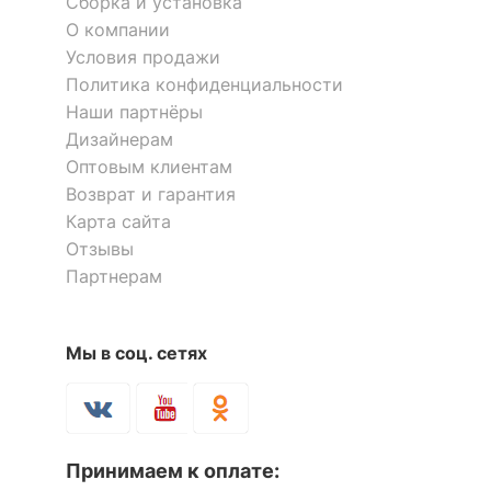
Сборка и установка
корпуса
О компании
Условия продажи
КОМПЛЕКТАЦИЯ
Скрыть
Политика конфиденциальности
Наши партнёры
Компоненты,
входящие в
1 полка, 2 ящика
Дизайнерам
комплект
Оптовым клиентам
Возврат и гарантия
Количество ящиков
2
Карта сайта
Отзывы
Скрыть
Партнерам
Мы в соц. сетях
Принимаем к оплате: