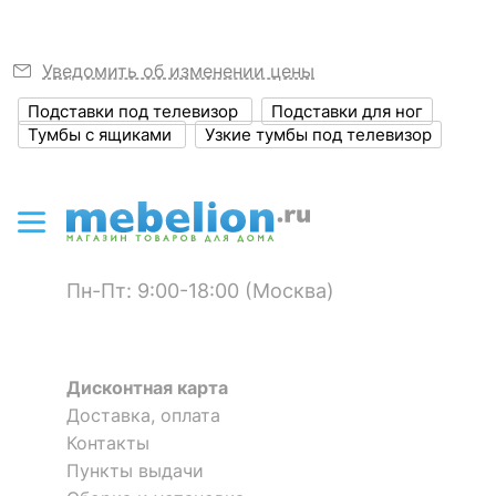
?
Объем упаковки,
Тумба Калипсо
Тумба Калипсо
0.26
куб. м
Уведомить об изменении цены
37 188
31 054
р.
р.
Масса брутто, кг
35
Подставки под телевизор
Подставки для ног
Тумбы с ящиками
Узкие тумбы под телевизор
Тумба под ТВ Tiffany RTV
2S2N
ЦВЕТ И МАТЕРИАЛ
1 отзыв
23 451
р.
?
Цвет фасада
сосна
19 699
р.
?
Цвет корпуса
сосна
Пн-Пт: 9:00-18:00 (Москва)
Скрыть
?
Материал фасада
массив сосны
?
Материал корпуса
массив сосны
Дисконтная карта
?
Тип поверхности
Доставка, оплата
Тумба комбинированная
матовый
фасада
Калипсо
Контакты
Пункты выдачи
?
Тип поверхности
матовый
45 983
р.