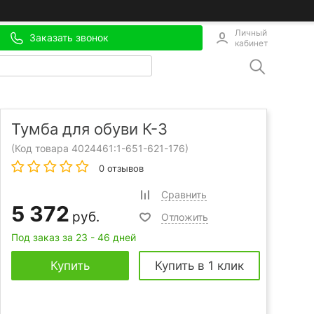
Личный
Заказать звонок
кабинет
Тумба для обуви К-3
(Код товара 4024461:
1-651-621-176
)
0 отзывов
Сравнить
5 372
руб.
Отложить
Под заказ за 23 - 46 дней
Купить
Купить в 1 клик