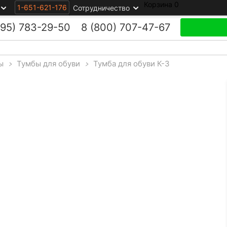
Корзина
0
1-651-621-176
Сотрудничество
495)
783-29-50
8 (800)
707-47-67
ы
>
Тумбы для обуви
>
Тумба для обуви К-3