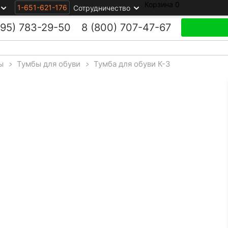
Корзина
0
1-651-621-176
Сотрудничество
495)
783-29-50
8 (800)
707-47-67
ы
>
Тумбы для обуви
>
Тумба для обуви К-3