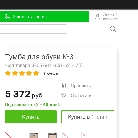
Личный
Заказать звонок
кабинет
Тумба для обуви К-3
(Код товара 3705791:
1-651-621-176
)
1 отзыв
Сравнить
5 372
руб.
Отложить
Под заказ за 23 - 46 дней
Купить
Купить в 1 клик