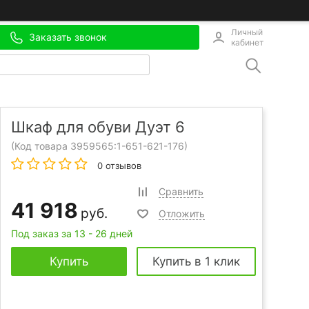
Личный
Заказать звонок
кабинет
Шкаф для обуви Дуэт 6
(Код товара 3959565:
1-651-621-176
)
0 отзывов
Сравнить
41 918
руб.
Отложить
Под заказ за 13 - 26 дней
Купить
Купить в 1 клик