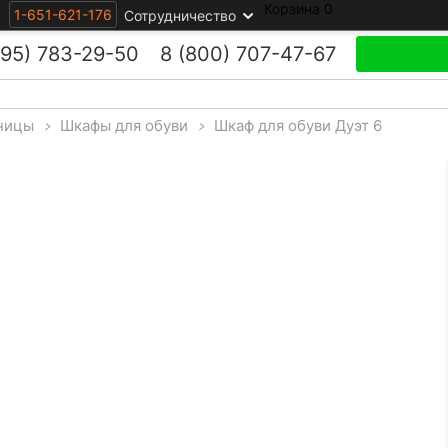
Корзина
0
1-651-621-176
Сотрудничество
495)
783-29-50
8 (800)
707-47-67
ницы
>
Шкафы для обуви
>
Шкаф для обуви Дуэт 6