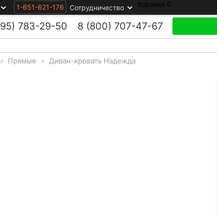
Корзина
0
1-651-621-176
Сотрудничество
495)
783-29-50
8 (800)
707-47-67
>
Прямые
>
Диван-кровать Надежда