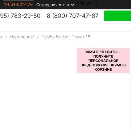
Корзина
0
1-651-621-176
Сотрудничество
495)
783-29-50
8 (800)
707-47-67
ы
>
Напольные
>
Тумба Berber Принт 18