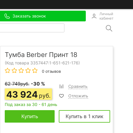
Личный
Заказать звонок
кабинет
Тумба Berber Принт 18
(Код товара 3357447:
1-651-621-176
)
0 отзывов
62 749
-30 %
руб.
Сравнить
43 924
руб.
Отложить
Под заказ за 30 - 61 день
Купить
Купить в 1 клик