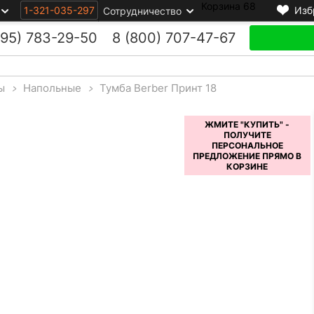
Корзина
68
1-321-035-297
Изб
Сотрудничество
495)
783-29-50
8 (800)
707-47-67
ы
>
Напольные
>
Тумба Berber Принт 18