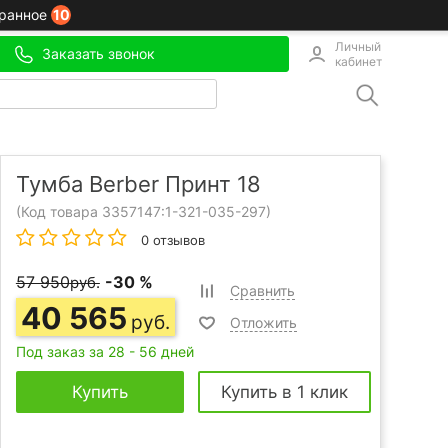
10
ранное
Личный
Заказать звонок
кабинет
Тумба Berber Принт 18
(Код товара 3357147:
1-321-035-297
)
0 отзывов
57 950
-30 %
руб.
Сравнить
40 565
руб.
Отложить
Под заказ за 28 - 56 дней
Купить
Купить в 1 клик