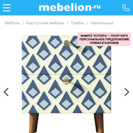
Мебель
/
Корпусная мебель
/
Тумбы
/
Напольные