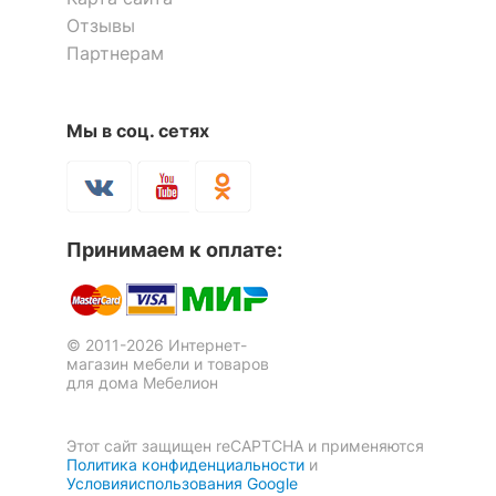
Berber Принт 28
Отзывы
60 091
р.
36 619
р.
Скрыть
Партнерам
42 064
25 633
р.
р.
Тумбочка Berber Принт 09
Тумбочка Berber Принт 05
1 отзыв
16 181
р.
17 601
р.
-30
Мы в соц. сетях
%
11 327
12 321
р.
р.
-30
-30
%
%
Принимаем к оплате:
© 2011-2026 Интернет-
магазин мебели и товаров
для дома Мебелион
Тумба комбинированная
Berber Принт 28
48 884
р.
Этот сайт защищен reCAPTCHA и применяются
34 219
р.
Политика конфиденциальности
и
Тумбочка Berber Принт 27
Тумба Berber Принт 31
Условияиспользования Google