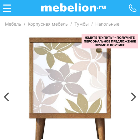
Мебель
/
Корпусная мебель
/
Тумбы
/
Напольные