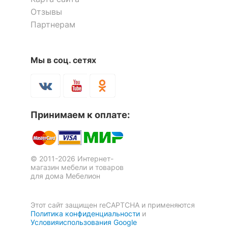
Berber Принт 27
Отзывы
60 091
р.
36 619
р.
Скрыть
Партнерам
42 064
25 633
р.
р.
Тумбочка Berber Принт 28
Тумбочка Berber Принт 17
16 181
р.
17 601
р.
11 327
12 321
-30
р.
р.
Мы в соц. сетях
%
-30
-30
%
%
Принимаем к оплате:
© 2011-2026 Интернет-
магазин мебели и товаров
для дома Мебелион
Тумба комбинированная
Berber Принт 27
48 884
р.
Этот сайт защищен reCAPTCHA и применяются
34 219
Тумбочка Berber Принт 04
Тумба Berber Принт 03
р.
Политика конфиденциальности
и
17 601
р.
54 217
р.
Условияиспользования Google