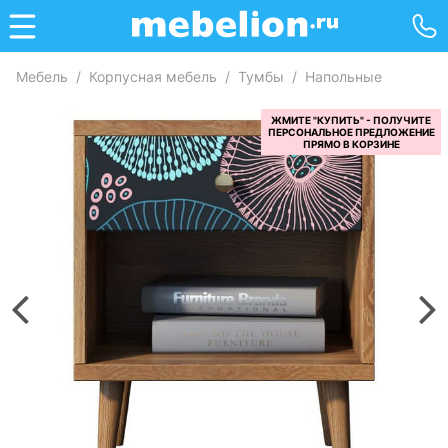
Мебель
/
Корпусная мебель
/
Тумбы
/
Напольные