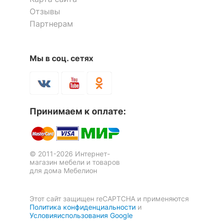
помещения
Спальня
Отзывы
Комод Berber Принт 32
3 отзыва
Партнерам
Скрыть
42 341
р.
Тумбочка Berber Принт 04
Тумбочка Berber Принт 25
29 639
р.
17 601
р.
16 181
р.
Мы в соц. сетях
12 321
11 327
р.
р.
Скрыть
-30
-30
%
%
Принимаем к оплате:
© 2011-2026 Интернет-
магазин мебели и товаров
для дома Мебелион
Этот сайт защищен reCAPTCHA и применяются
Политика конфиденциальности
и
Шкаф-витрина Berber Принт
Тумбочка Berber Принт 05
Условияиспользования Google
1 отзыв
32