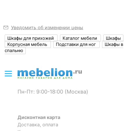
?
Объем упаковки,
1.2
куб. м
Масса брутто, кг
80
Уведомить об изменении цены
Шкафы для прихожей
Каталог мебели
Шкафы
ЦВЕТ И МАТЕРИАЛ
Корпусная мебель
Подставки для ног
Шкафы в
спальню
?
Цвет фасада
черный
?
Цвет корпуса
орех
?
Материал фасада
массив ясеня
Пн-Пт: 9:00-18:00 (Москва)
?
Материал корпуса
массив ясеня
?
Тип поверхности
матовый
фасада
Дисконтная карта
Доставка, оплата
?
Тип поверхности
матовый