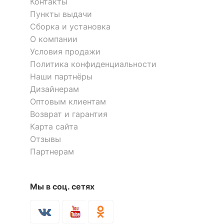
корпуса
Контакты
Пункты выдачи
Сборка и установка
КОМПЛЕКТАЦИЯ
О компании
Компоненты,
2 дверцы, 2 полки,
Условия продажи
входящие в
2 штанги для вешалок, 3
Политика конфиденциальности
комплект
ящика
Наши партнёры
Дизайнерам
Количество ящиков
3
Оптовым клиентам
Возврат и гарантия
ОСОБЕННОСТИ ПРИМЕНЕНИЯ
Карта сайта
Отзывы
Рекомендуемые
Гостиная, Кабинет,
Партнерам
помещения
Прихожая, Спальня
Скрыть
Мы в соц. сетях